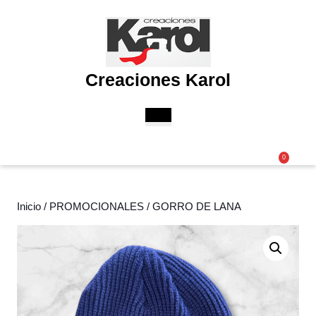
Saltar
al
contenido
Saltar
al
Creaciones Karol
contenido
Botón
de
apertura
Acceder
Carri
0
/
de
Registro
la
comp
Inicio
/
PROMOCIONALES
/ GORRO DE LANA