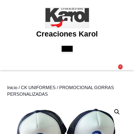
Saltar
al
contenido
Saltar
al
Creaciones Karol
contenido
Botón
de
apertura
Acceder
Carri
0
/
de
Registro
la
comp
Inicio
/
CK UNIFORMES
/ PROMOCIONAL GORRAS
PERSONALIZADAS