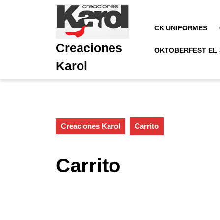
Saltar
al
contenido
CK UNIFORMES
Saltar
Creaciones
al
OKTOBERFEST EL
contenido
Karol
Creaciones Karol
Carrito
Carrito