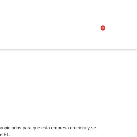
Acceder
0
/
Carrito
Registro
de
la
compra
ropietarios para que esta empresa creciera y se
de ÉL.