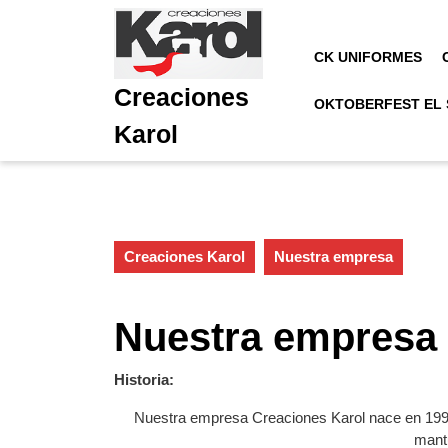
Saltar
al
contenido
CK UNIFORMES
Saltar
Creaciones
al
OKTOBERFEST EL
contenido
Karol
Creaciones Karol
Nuestra empresa
Nuestra empresa
Historia:
Nuestra empresa Creaciones Karol nace en 1993 
mantu