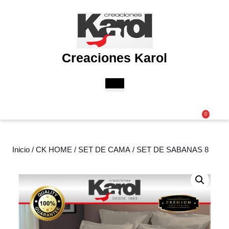
Saltar
al
contenido
Saltar
al
Creaciones Karol
contenido
Botón
de
apertura
Acceder
Carri
0
/
de
Registro
la
comp
Inicio
/
CK HOME
/
SET DE CAMA
/ SET DE SABANAS 8