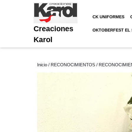
Saltar
al
contenido
CK UNIFORMES
Saltar
Creaciones
al
OKTOBERFEST EL
contenido
Karol
Inicio
/
RECONOCIMIENTOS
/ RECONOCIMIE