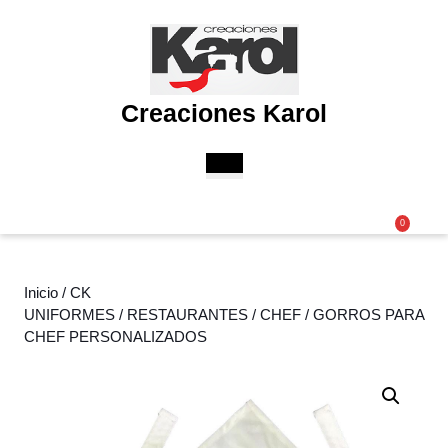
Saltar
al
contenido
Saltar
al
Creaciones Karol
contenido
Botón
de
apertura
Acceder
Carri
0
/
de
Registro
la
comp
Inicio
/
CK
UNIFORMES
/
RESTAURANTES
/
CHEF
/ GORROS PARA
CHEF PERSONALIZADOS