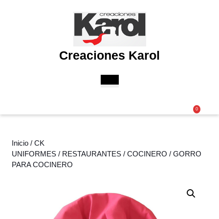
Saltar
al
contenido
Saltar
al
Creaciones Karol
contenido
Botón
de
apertura
Acceder
Carri
0
/
de
Registro
la
comp
Inicio
/
CK
UNIFORMES
/
RESTAURANTES
/
COCINERO
/ GORRO
PARA COCINERO