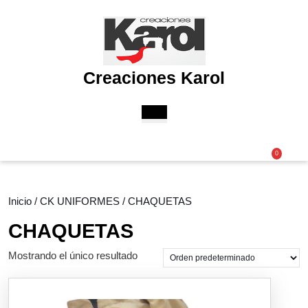
Saltar
al
contenido
Saltar
al
Creaciones Karol
contenido
Botón
de
apertura
Acceder
Carri
0
/
de
Registro
la
comp
Inicio
/
CK UNIFORMES
/ CHAQUETAS
CHAQUETAS
Mostrando el único resultado